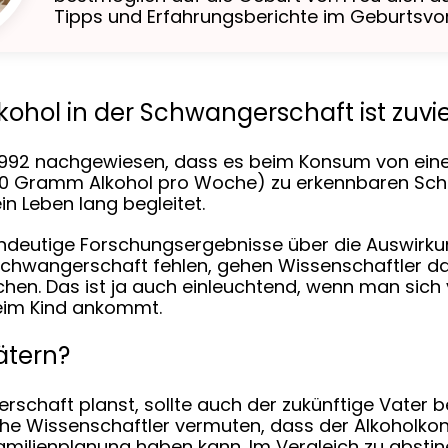
Tipps und Erfahrungsberichte im Geburtsvo
hol in der Schwangerschaft ist zuvie
s 1992 nachgewiesen, dass es beim Konsum von ei
120 Gramm Alkohol pro Woche) zu erkennbaren Sc
in Leben lang begleitet.
indeutige Forschungsergebnisse über die Auswirku
Schwangerschaft fehlen, gehen Wissenschaftler d
en. Das ist ja auch einleuchtend, wenn man sich v
beim Kind ankommt.
ätern?
schaft planst, sollte auch der zukünftige Vater b
he Wissenschaftler vermuten, dass der Alkoholko
amilienplanung haben kann. Im Vergleich zu absti