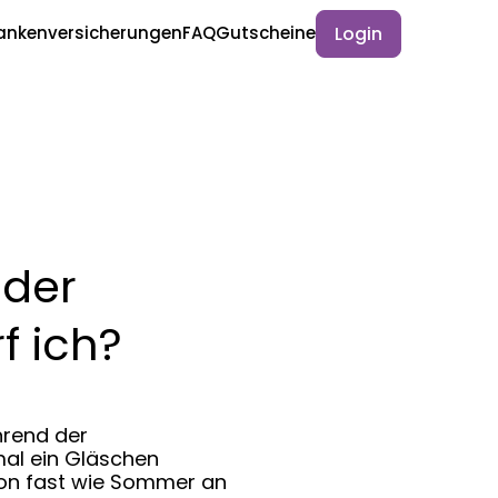
Login
ankenversicherungen
FAQ
Gutscheine
 der
f ich?
hrend der
al ein Gläschen
chon fast wie Sommer an