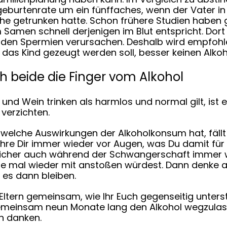
lgeburtenrate um ein fünffaches, wenn der Vater i
he getrunken hatte. Schon frühere Studien haben g
 Samen schnell derjenigen im Blut entspricht. Dor
den Spermien verursachen. Deshalb wird empfohl
 das Kind gezeugt werden soll, besser keinen Alkoho
h beide die Finger vom Alkohol
r und Wein trinken als harmlos und normal gilt, ist e
 verzichten.
 welche Auswirkungen der Alkoholkonsum hat, fällt es
ühre Dir immer wieder vor Augen, was Du damit für
sicher auch während der Schwangerschaft immer w
rne mal wieder mit anstoßen würdest. Dann denke a
u es dann bleiben.
Eltern gemeinsam, wie Ihr Euch gegenseitig unterstü
 gemeinsam neun Monate lang den Alkohol wegzulas
h danken.