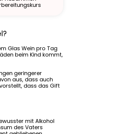
rbereitungskurs
l?
nem Glas Wein pro Tag
häden beim Kind kommt,
ngen geringerer
avon aus, dass auch
orstellt, dass das Gift
ewusster mit Alkohol
nsum des Vaters
nent gebliebenen