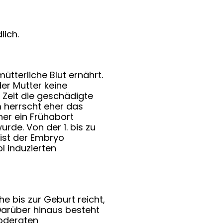
lich.
tterliche Blut ernährt.
er Mutter keine
 Zeit die geschädigte
 herrscht eher das
her ein Frühabort
rde. Von der 1. bis zu
ist der Embryo
l induzierten
 bis zur Geburt reicht,
Darüber hinaus besteht
oderaten