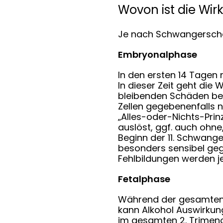
Wovon ist die Wi
Je nach Schwangerschaf
Embryonalphase
In den ersten 14 Tagen 
In dieser Zeit geht die
bleibenden Schäden beim
Zellen gegebenenfalls 
„Alles-oder-Nichts-Prinz
auslöst, ggf. auch ohne
Beginn der 11. Schwang
besonders sensibel gege
Fehlbildungen werden je
Fetalphase
Während der gesamten F
kann Alkohol Auswirkun
im gesamten 2. Trimen