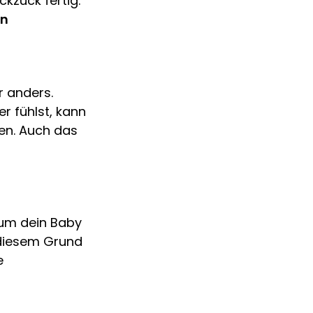
ckzuck fertig.
en
er anders.
r fühlst, kann
fen. Auch das
t, um dein Baby
 diesem Grund
e