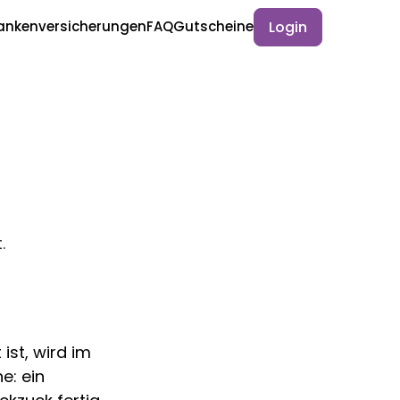
Login
ankenversicherungen
FAQ
Gutscheine
.
st, wird im
e: ein