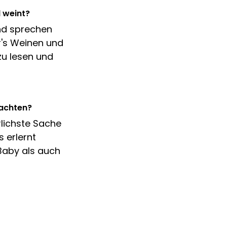
 weint?
nd sprechen
r's Weinen und
zu lesen und
eachten?
rlichste Sache
 erlernt
Baby als auch