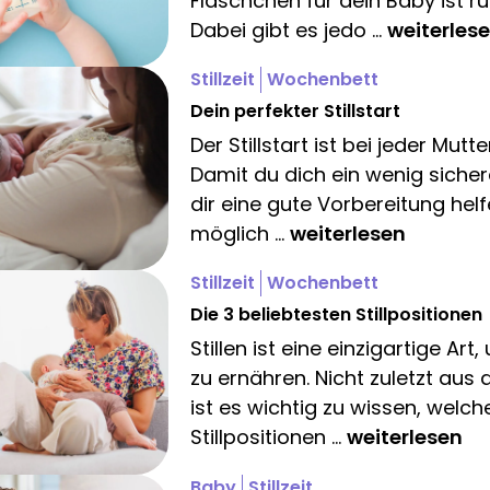
Fläschchen für dein Baby ist ru
Dabei gibt es jedo ...
weiterles
Stillzeit
Wochenbett
Dein perfekter Stillstart
Der Stillstart ist bei jeder Mutt
Damit du dich ein wenig sichere
dir eine gute Vorbereitung hel
möglich ...
weiterlesen
Stillzeit
Wochenbett
Die 3 beliebtesten Stillpositionen
Stillen ist eine einzigartige Ar
zu ernähren. Nicht zuletzt aus
ist es wichtig zu wissen, welch
Stillpositionen ...
weiterlesen
Baby
Stillzeit