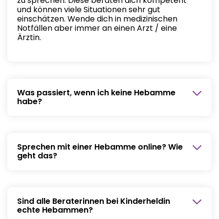
zu sprechen. Diese beraten dich kompetent
und können viele Situationen sehr gut
einschätzen. Wende dich in medizinischen
Notfällen aber immer an einen Arzt / eine
Ärztin.
Was passiert, wenn ich keine Hebamme
habe?
Egal ob mit oder ohne Vor-Ort-Hebamme, du
kannst das Angebot von Kinderheldin stets
nutzen, um Fragen zu klären oder weiteres
Sprechen mit einer Hebamme online? Wie
Wissen durch Kurse zu erlangen.
geht das?
Bei Kinderheldin kannst du jeden Tag von 7 bis
22 Uhr die Hebammen-Sprechstunde nutzen.
Dazu wählst du zwischen Chat oder Telefon, je
Sind alle Beraterinnen bei Kinderheldin
nachdem, was dir gerade lieber ist. Innerhalb
echte Hebammen?
von 15 Minuten erhältst du einen