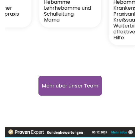
e
Hebamme
Hebamme s
einer
Lehrhebamme und
Krankensc
praxis
Schulleitung
Praxisanlei
Mama
Kreißsaal
Weiterbild
effektiver
Hilfe
Mehr über unser Team