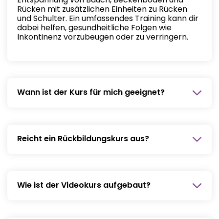
Rücken mit zusätzlichen Einheiten zu Rücken
und Schulter. Ein umfassendes Training kann dir
dabei helfen, gesundheitliche Folgen wie
Inkontinenz vorzubeugen oder zu verringern.
Wann ist der Kurs für mich geeignet?
Wir empfehlen dir, circa 6 bis 8 Wochen nach
der Geburt und 12 Wochen nach einem
Kaiserschnitt mit deiner Rückbildung zu
Reicht ein Rückbildungskurs aus?
beginnen.
Eine umfassende Rückbildung wie mit dem
Kinderheldin Videokurs ermöglicht dir ein neues
Körpergefühl und Stärkung bestimmter
Wie ist der Videokurs aufgebaut?
Muskulaturen. Das macht dich schon wesentlich
fitter für deinen Alltag.
Der Rückbildungs-Crashkurs von Kinderheldin
bietet die 9 spannende Videos in 4 Lektionen.
Natürlich kannst du deinen Online-