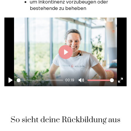
um Inkontinenz vorzubeugen oder
bestehende zu beheben
Play
00:19
Play
Mute
Ente
full
So sieht deine Rückbildung aus